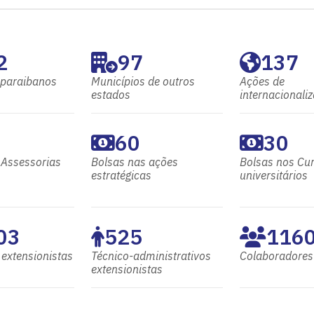
2
97
137
 paraibanos
Municípios de outros
Ações de
estados
internacionali
60
30
 Assessorias
Bolsas nas ações
Bolsas nos Cur
estratégicas
universitários
03
525
116
 extensionistas
Técnico-administrativos
Colaboradores
extensionistas