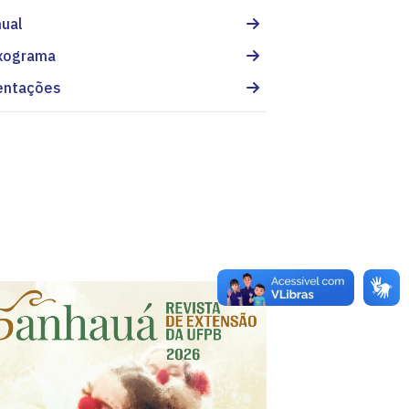
ual
xograma
entações