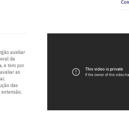
Con
rgão auxiliar
eral da
a, e tem por
avaliar as
ar,
cução das
a extensão,