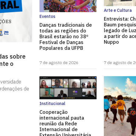
Arte e Cultura
Eventos
Entrevista: Ch
Baum pesquis
Danças tradicionais de
legado de Luz
todas as regiões do
a partir do ac
Brasil estarão no 38º
Nuppo
Festival de Danças
Populares da UFPB
das sobre
nte o
7 de agosto de 2026
7 de agosto de 
iversidade
ordenações de
Institucional
Cooperação
internacional pauta
reunião da Rede
Internacional de
Extensão Universitária