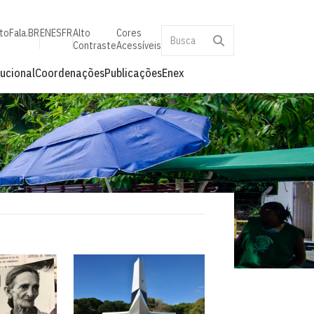
to
Fala.BR
EN
ES
FR
Alto
Cores
Contraste
Acessíveis
tucional
Coordenações
Publicações
Enex