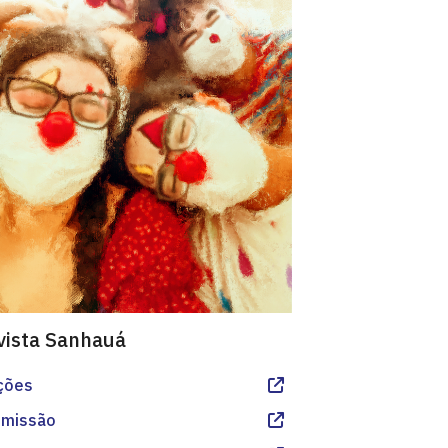
vista Sanhauá
ções
missão