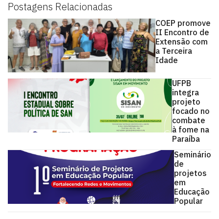
Postagens Relacionadas
COEP promove
II Encontro de
Extensão com
a Terceira
Idade
UFPB
integra
projeto
focado no
combate
à fome na
Paraíba
Seminário
de
projetos
em
Educação
Popular