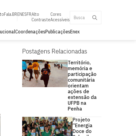
to
Fala.BR
EN
ES
FR
Alto
Cores
Contraste
Acessíveis
tucional
Coordenações
Publicações
Enex
Postagens Relacionadas
Território,
memória e
participação
comunitária
orientam
ações de
extensão da
UFPB na
Penha
Projeto
“Energia
Doce do