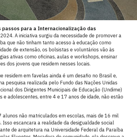
s passos para a Internacionalização das
024. A iniciativa surgiu da necessidade de promover a
aíba que não tinham tanto acesso à educação como
ividade de extensão, os bolsistas e voluntários vão às
as ativas como oficinas, aulas e workshops, ensinar
es dos jovens que residem nesses locais.
 residem em favelas ainda é um desafio no Brasil e,
ma pesquisa realizada pelo Fundo das Nações Unidas
acional dos Dirigentes Municipais de Educação (Undime)
 e adolescentes, entre 4 e 17 anos de idade, não estão
 alunos não matriculados em escolas, mais de 16 mil
 Isso escancara a realidade da desigualdade social
dante de arquitetura na Universidade Federal da Paraíba
avelas Fluentes. Moradora de comunidade, ela descreve a