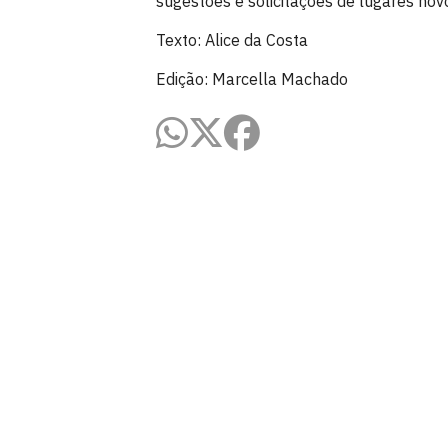
sugestões e solicitações de lugares nov
Texto: Alice da Costa
Edição: Marcella Machado
Pró-Reitoria de Extensão
Cidade Universitária, João Pessoa - Para
CEP: 58.051-900
Telefone: +55 (83) 3216-7200