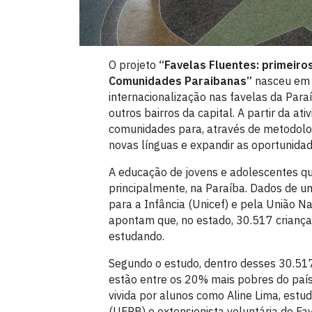
O projeto
“Favelas Fluentes: primeiro
Comunidades Paraibanas”
nasceu em 2
internacionalização nas favelas da Par
outros bairros da capital. A partir da at
comunidades para, através de metodologi
novas línguas e expandir as oportunidad
A educação de jovens e adolescentes que
principalmente, na Paraíba. Dados de u
para a Infância (Unicef) e pela União N
apontam que, no estado, 30.517 crianças
estudando.
Segundo o estudo, dentro desses 30.517
estão entre os 20% mais pobres do país.
vivida por alunos como Aline Lima, estu
(UFPB) e extensionista voluntária do F