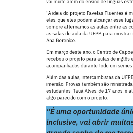
vai muito além do ensino de línguas estr
“A ideia do projeto Favelas Fluentes é 
eles, que eles podem alcançar esse luga
sempre alternamos as aulas entre as co
as salas de aula da UFPB para mostrar
Ana Berenice.
Em março deste ano, o Centro de Capoeir
recebeu o projeto para aulas de inglês 
acompanhados durante todo um semestre
Além das aulas, intercambistas da UFPB
imersão. Provas também são ministrada
estudantes. Tauã Alves, de 17 anos, é a
algo parecido com o projeto.
“É uma oportunidade únic
inclusive, vai abrir muit
grande sonho de me tornar