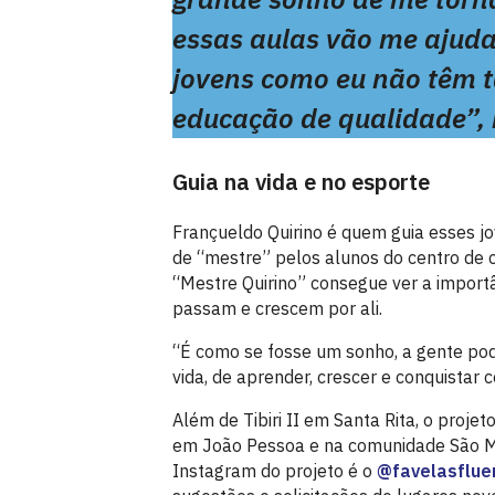
essas aulas vão me ajudar
jovens como eu não têm t
educação de qualidade”, 
Guia na vida e no esporte
Françueldo Quirino é quem guia esses j
de “mestre” pelos alunos do centro de c
“Mestre Quirino” consegue ver a import
passam e crescem por ali.
“É como se fosse um sonho, a gente po
vida, de aprender, crescer e conquistar
Além de Tibiri II em Santa Rita, o proje
em João Pessoa e na comunidade São M
Instagram do projeto é o
@favelasflue