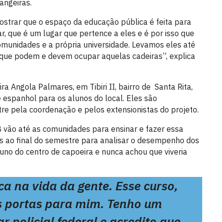
angeiras.
mostrar que o espaço da educação pública é feita para
r, que é um lugar que pertence a eles e é por isso que
munidades e a própria universidade. Levamos eles até
 que podem e devem ocupar aquelas cadeiras”, explica
a Angola Palmares, em Tibiri II, bairro de Santa Rita,
e espanhol para os alunos do local. Eles são
 pela coordenação e pelos extensionistas do projeto.
 vão até as comunidades para ensinar e fazer essa
s ao final do semestre para analisar o desempenho dos
luno do centro de capoeira e nunca achou que viveria
a na vida da gente. Esse curso,
as portas para mim. Tenho um
 policial federal e acredito que