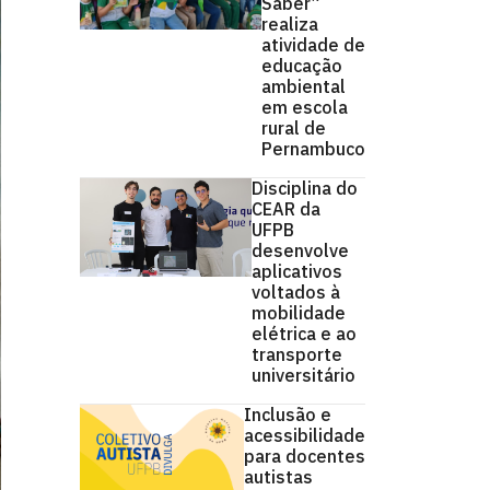
Saber”
realiza
atividade de
educação
ambiental
em escola
rural de
Pernambuco
Disciplina do
CEAR da
UFPB
desenvolve
aplicativos
voltados à
mobilidade
elétrica e ao
transporte
universitário
Inclusão e
acessibilidade
para docentes
autistas