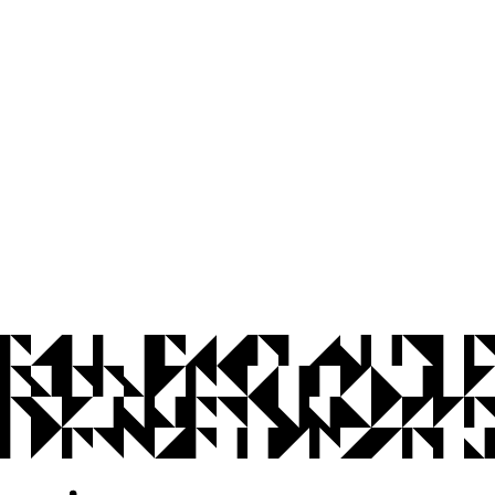
© 2026 Universidade Federal da Paraíba.
Ouvidoria
Acesso à Informação
CoMu
Acessibilidade
Dados Abertos UFPB
Privacidade e Proteção de Dados