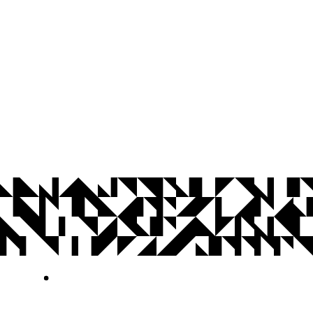
© 2026 Universidade Federal da Paraíba.
Ouvidoria
Acesso à Informação
CoMu
Acessibilidade
Dados Abertos UFPB
Privacidade e Proteção de Dados
Acesso à
Informação