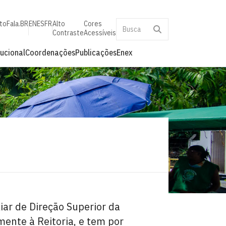
to
Fala.BR
EN
ES
FR
Alto
Cores
Contraste
Acessíveis
tucional
Coordenações
Publicações
Enex
iar de Direção Superior da
mente à Reitoria, e tem por