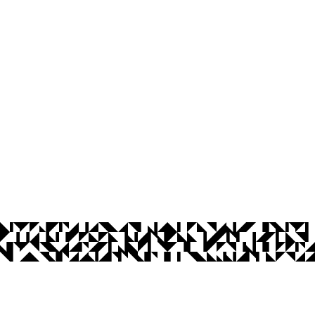
íba
Ouvidoria
Acesso à Informação
CoMu
Acessibilidade
Dad