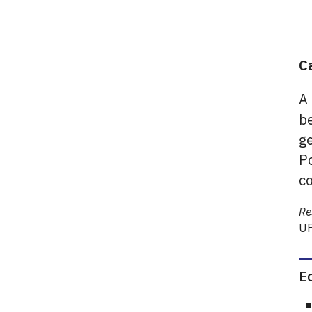
C
A
be
g
Po
c
Re
UF
E