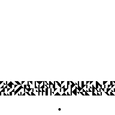
Pró-Reitoria de Extensão
Cidade Universitária, João Pessoa - Para
CEP: 58.051-900
Telefone: +55 (83) 3216-7200
© 2026 Universidade Federal da Paraíba.
Acesso à
Informação