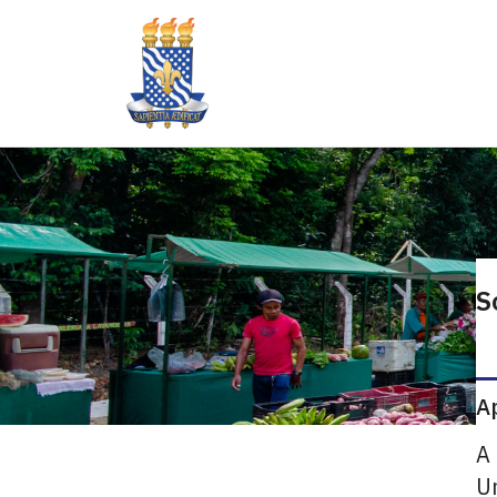
S
A
A 
Un