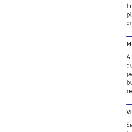
fi
pl
cr
M
A 
qu
p
b
re
V
Se