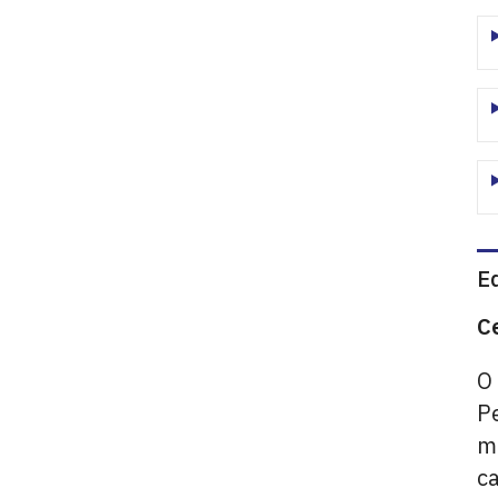
E
C
O
Pe
mo
c