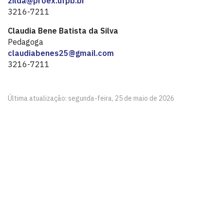
zilda@proex.ufpb.br
3216-7211
Claudia Bene Batista da Silva
Pedagoga
claudiabenes25@gmail.com
3216-7211
Última atualização: segunda-feira, 25 de maio de 2026
Pró-Reitoria de Extensão
Cidade Universitária, João Pessoa - Paraíba
CEP: 58.051-900
Telefone: +55 (83) 3216-7200