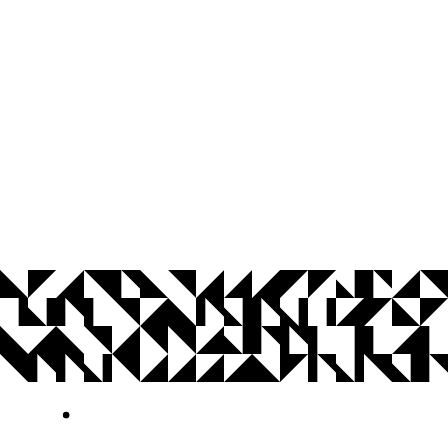
© 2026 Universidade Federal da Paraíba.
Ouvidoria
Acesso à Informação
CoMu
Acessibilidade
Dados Abertos UFPB
Privacidade e Proteção de Dados
Acesso à
Informação