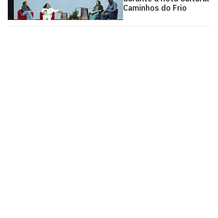
Caminhos do Frio
Pró-Reitoria de Extensão
Cidade Universitária, João Pessoa - Paraíba
CEP: 58.051-900
Telefone: +55 (83) 3216-7200