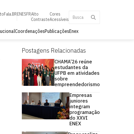
to
Fala.BR
EN
ES
FR
Alto
Cores
Contraste
Acessíveis
tucional
Coordenações
Publicações
Enex
Postagens Relacionadas
CHAMA’26 reúne
estudantes da
UFPB em atividades
sobre
empreendedorismo
Empresas
juniores
integram
programação
do XXVI
ENEX