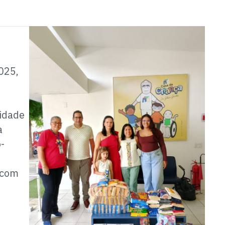
s
025,
idade
a
-
 com