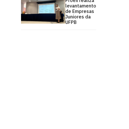
Proex realiza
levantamento
de Empresas
Juniores da
UFPB