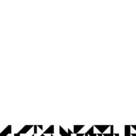
© 2026 Universidade Federal da Paraíba.
Ouvidoria
Acesso à Informação
CoMu
Acessibilidade
Dados Abertos UFPB
Privacidade e Proteção de Dados