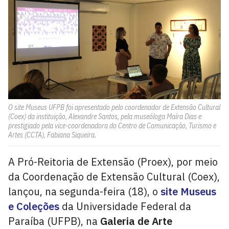
O site Museus UFPB foi apresentado pelo coordenador de Extensão Cultural
(Coex) da instituição, Alexandre Santos, pela museóloga Maíra Dias e
prestigiado pela vice-coordenadora do Centro de Comunicação, Turismo e
Artes (CCTA), Fabiana Siqueira.
A Pró-Reitoria de Extensão (Proex), por meio
da Coordenação de Extensão Cultural (Coex),
lançou, na segunda-feira (18), o
site Museus
e Coleções
da Universidade Federal da
Paraíba (UFPB), na
Galeria de Arte