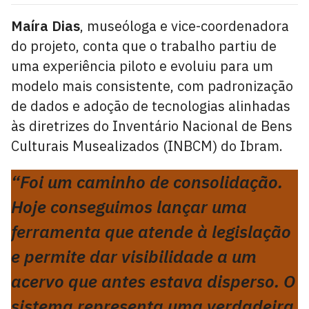
Maíra Dias
, museóloga e vice-coordenadora
do projeto, conta que o trabalho partiu de
uma experiência piloto e evoluiu para um
modelo mais consistente, com padronização
de dados e adoção de tecnologias alinhadas
às diretrizes do Inventário Nacional de Bens
Culturais Musealizados (INBCM) do Ibram.
“Foi um caminho de consolidação.
Hoje conseguimos lançar uma
ferramenta que atende à legislação
e permite dar visibilidade a um
acervo que antes estava disperso. O
sistema representa uma verdadeira