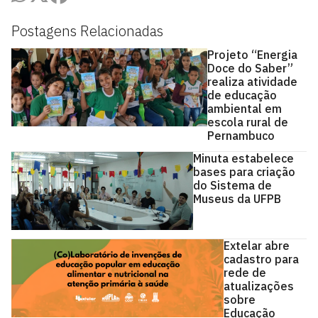
Postagens Relacionadas
Projeto “Energia
Doce do Saber”
realiza atividade
de educação
ambiental em
escola rural de
Pernambuco
Minuta estabelece
bases para criação
do Sistema de
Museus da UFPB
Extelar abre
cadastro para
rede de
atualizações
sobre
Educação