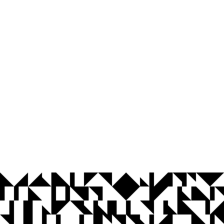
© 2026 Universidade Federal da Paraíba.
Ouvidoria
Acesso à Informação
CoMu
Acessibilidade
Dados Abertos UFPB
Privacidade e Proteção de Dados