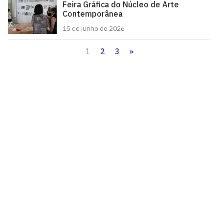
Feira Gráfica do Núcleo de Arte
Contemporânea
15 de junho de 2026
1
2
3
»
Paginação
de
posts
Pró-Reitoria de Extensão
Cidade Universitária, João Pessoa - Paraíba
CEP: 58.051-900
Telefone: +55 (83) 3216-7200