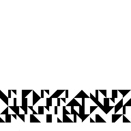
© 2026 Universidade Federal da Paraíba.
Ouvidoria
Acesso à Informação
CoMu
Acessibilidade
Dados Abertos UFPB
Privacidade e Proteção de Dados