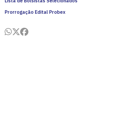
Lista de Bolsistas Selecionados
Prorrogação Edital Probex
Pró-Reitoria de Extensão
Cidade Universitária, João Pessoa - Paraíba
CEP: 58.051-900
Telefone: +55 (83) 3216-7200