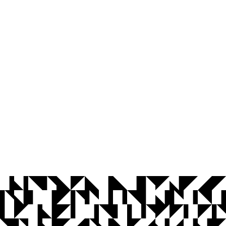
© 2026 Universidade Federal da Paraíba.
Ouvidoria
Acesso à Informação
CoMu
Acessibilidade
Dados Abertos UFPB
Privacidade e Proteção de Dados