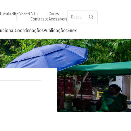
to
Fala.BR
EN
ES
FR
Alto
Cores
Contraste
Acessíveis
tucional
Coordenações
Publicações
Enex